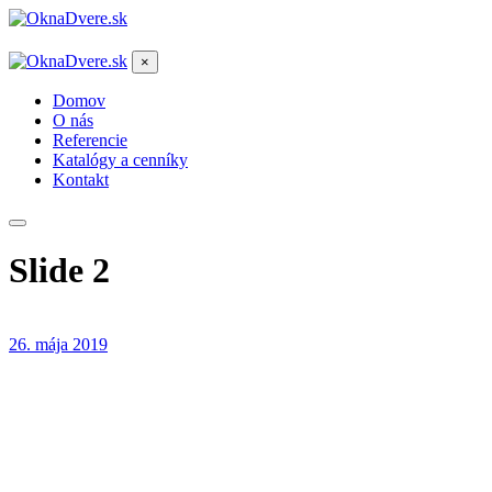
×
Domov
O nás
Referencie
Katalógy a cenníky
Kontakt
Slide 2
26. mája 2019