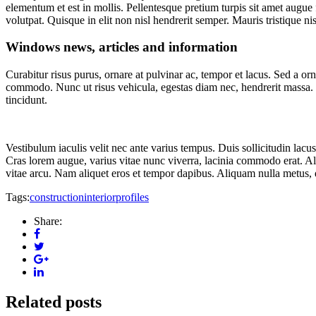
elementum et est in mollis. Pellentesque pretium turpis sit amet augue f
volutpat. Quisque in elit non nisl hendrerit semper. Mauris tristique nisi
Windows news, articles and information
Curabitur risus purus, ornare at pulvinar ac, tempor et lacus. Sed a 
commodo. Nunc ut risus vehicula, egestas diam nec, hendrerit massa. F
tincidunt.
Vestibulum iaculis velit nec ante varius tempus. Duis sollicitudin lacus
Cras lorem augue, varius vitae nunc viverra, lacinia commodo erat. Ali
vitae arcu. Nam aliquet eros et tempor dapibus. Aliquam nulla metus, di
Tags:
construction
interior
profiles
Share:
Related posts