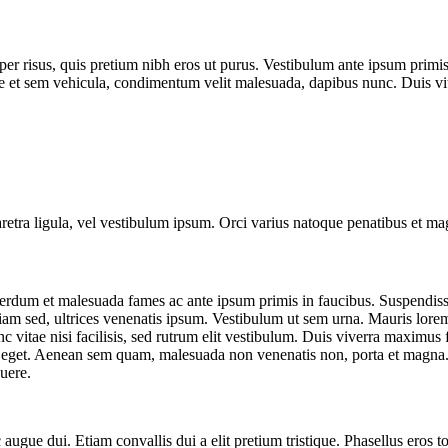
er risus, quis pretium nibh eros ut purus. Vestibulum ante ipsum primis 
et sem vehicula, condimentum velit malesuada, dapibus nunc. Duis vitae
pharetra ligula, vel vestibulum ipsum. Orci varius natoque penatibus et ma
nterdum et malesuada fames ac ante ipsum primis in faucibus. Suspendisse
iam sed, ultrices venenatis ipsum. Vestibulum ut sem urna. Mauris lorem 
nunc vitae nisi facilisis, sed rutrum elit vestibulum. Duis viverra maximu
empus eget. Aenean sem quam, malesuada non venenatis non, porta et magn
suere.
augue dui. Etiam convallis dui a elit pretium tristique. Phasellus eros t