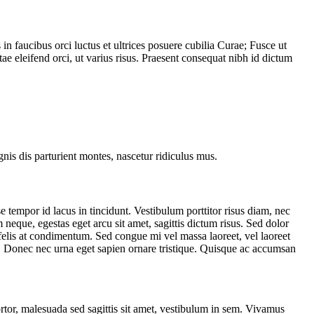
in faucibus orci luctus et ultrices posuere cubilia Curae; Fusce ut
 eleifend orci, ut varius risus. Praesent consequat nibh id dictum
gnis dis parturient montes, nascetur ridiculus mus.
 tempor id lacus in tincidunt. Vestibulum porttitor risus diam, nec
neque, egestas eget arcu sit amet, sagittis dictum risus. Sed dolor
s felis at condimentum. Sed congue mi vel massa laoreet, vel laoreet
a. Donec nec urna eget sapien ornare tristique. Quisque ac accumsan
ortor, malesuada sed sagittis sit amet, vestibulum in sem. Vivamus