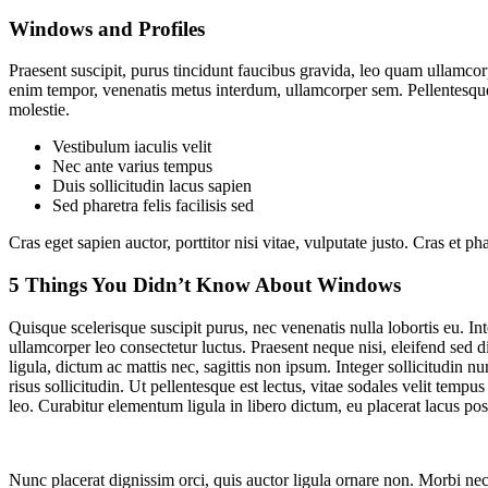
Windows and Profiles
Praesent suscipit, purus tincidunt faucibus gravida, leo quam ullamcorp
enim tempor, venenatis metus interdum, ullamcorper sem. Pellentesque 
molestie.
Vestibulum iaculis velit
Nec ante varius tempus
Duis sollicitudin lacus sapien
Sed pharetra felis facilisis sed
Cras eget sapien auctor, porttitor nisi vitae, vulputate justo. Cras et 
5 Things You Didn’t Know About Windows
Quisque scelerisque suscipit purus, nec venenatis nulla lobortis eu. I
ullamcorper leo consectetur luctus. Praesent neque nisi, eleifend sed d
ligula, dictum ac mattis nec, sagittis non ipsum. Integer sollicitudin 
risus sollicitudin. Ut pellentesque est lectus, vitae sodales velit t
leo. Curabitur elementum ligula in libero dictum, eu placerat lacus po
Nunc placerat dignissim orci, quis auctor ligula ornare non. Morbi nec 