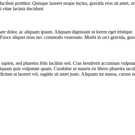
acilisis porttitor. Quisque laoreet neque luctus, gravida eros sit amet, o
 vitae lacinia tincidunt.
ornare dolor, ac aliquam ipsum. Aliquam dignissim ut lorem eget tristiq
usce aliquet risus nec commodo venenatis. Morbi in orci gravida, gravi
 sapien, sed pharetra felis facilisis sed. Cras hendrerit accumsan vulput
quam quis vulputate quam. Curabitur ut mauris eu libero pharetra iaculis
ctum at laoreet vel, sagittis sit amet justo. Aliquam mi massa, cursus n